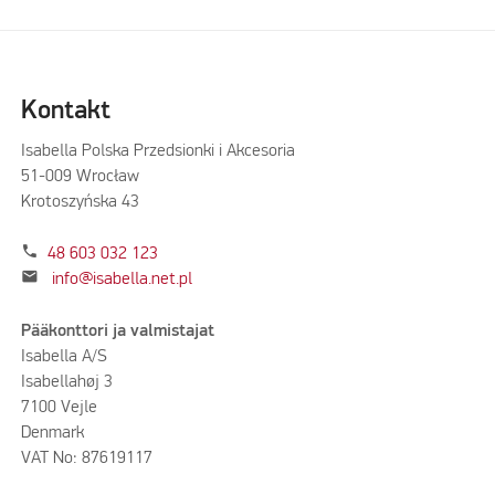
Kontakt
Isabella Polska Przedsionki i Akcesoria
51-009 Wrocław
Krotoszyńska 43
phone
48 603 032 123
mail
info@isabella.net.pl
Pääkonttori ja valmistajat
Isabella A/S
Isabellahøj 3
7100 Vejle
Denmark
VAT No: 87619117