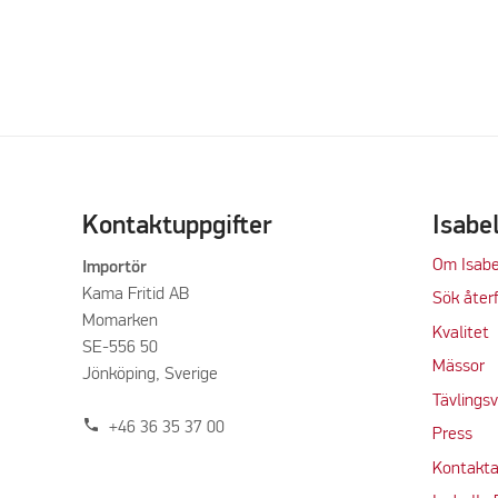
Kontaktuppgifter
Isabe
Om Isabe
Importör
Kama Fritid AB
Sök återf
Momarken
Kvalitet
SE-556 50
M
ässor
Jönköping, Sverige
Tävlings
phone
+46 36 35 37 00
Press
Kontakta