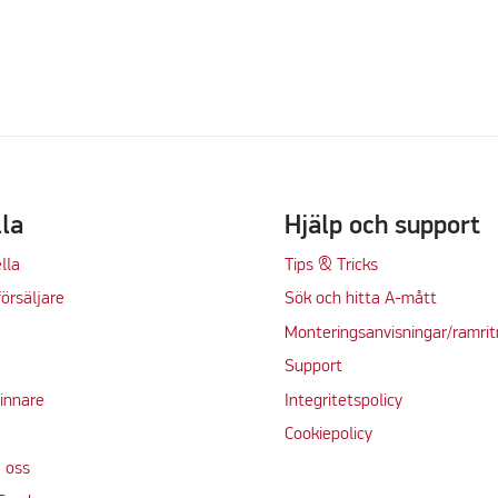
lla
Hjälp och support
lla
Tips & Tricks
örsäljare
Sök och hitta A-mått
Monteringsanvisningar/ramrit
Support
vinnare
Integritetspolicy
Cookiepolicy
 oss