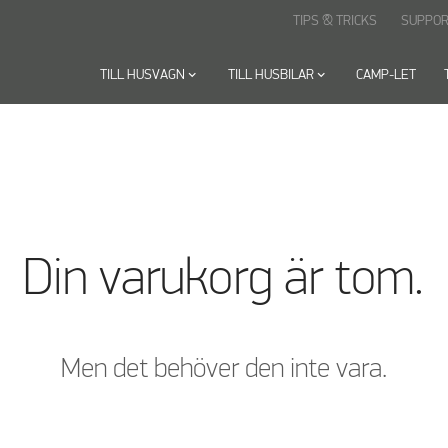
TIPS & TRICKS
SUPPOR
TILL HUSVAGN
keyboard_arrow_down
TILL HUSBILAR
keyboard_arrow_down
CAMP-LET
Din varukorg är tom.
Men det behöver den inte vara.