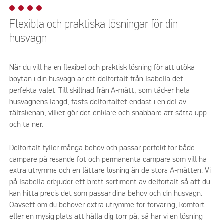
Flexibla och praktiska lösningar för din
husvagn
När du vill ha en flexibel och praktisk lösning för att utöka
boytan i din husvagn är ett delförtält från Isabella det
perfekta valet. Till skillnad från A-mått, som täcker hela
husvagnens längd, fästs delförtältet endast i en del av
tältskenan, vilket gör det enklare och snabbare att sätta upp
och ta ner.
Delförtält fyller många behov och passar perfekt för både
campare på resande fot och permanenta campare som vill ha
extra utrymme och en lättare lösning än de stora A-måtten. Vi
på Isabella erbjuder ett brett sortiment av delförtält så att du
kan hitta precis det som passar dina behov och din husvagn.
Oavsett om du behöver extra utrymme för förvaring, komfort
eller en mysig plats att hålla dig torr på, så har vi en lösning