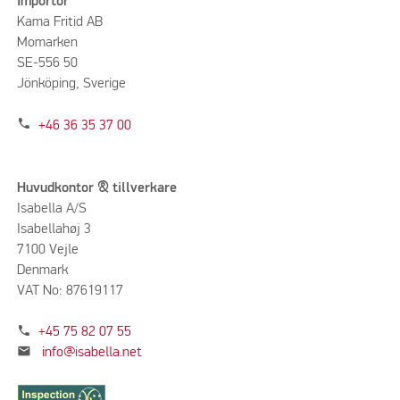
Importör
Kama Fritid AB
Momarken
SE-556 50
Jönköping, Sverige
phone
+46 36 35 37 00
Huvudkontor & tillverkare
Isabella A/S
Isabellahøj 3
7100 Vejle
Denmark
VAT No: 87619117
phone
+45 75 82 07 55
mail
info@isabella.net