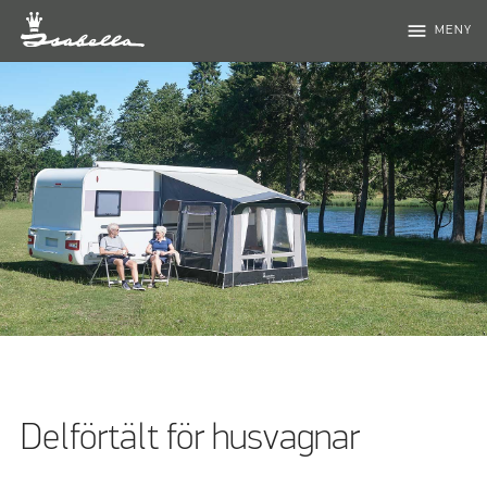
menu
MENY
Delförtält för husvagnar