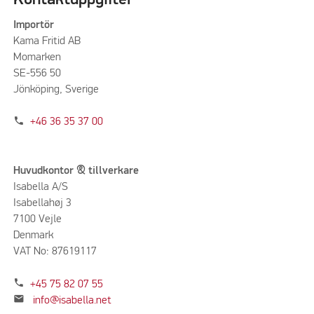
Importör
Kama Fritid AB
Momarken
SE-556 50
Jönköping, Sverige
phone
+46 36 35 37 00
Huvudkontor & tillverkare
Isabella A/S
Isabellahøj 3
7100 Vejle
Denmark
VAT No: 87619117
phone
+45 75 82 07 55
mail
info@isabella.net