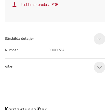
vertical_align_bottom
Ladda ner produkt-PDF
Särskilda detaljer
Number
900060567
Mått
Kontaktuppgifter