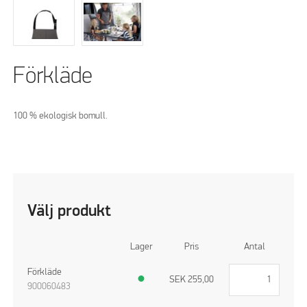
Förkläde
100 % ekologisk bomull.
Välj produkt
Lager
Pris
Antal
Förkläde
●
SEK
255,00
900060483