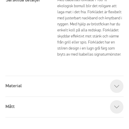
Särskilda detaljer
Med Isabellas förkläde i 100 %
ekologisk bomull blir det roligare att
laga mat i det fria. Förklädet är flexibelt
med justerbart nackband och knytband i
ryggen. Med hjälp av bröstfickan har du
enkelt koll på alla redskap. Förklädet
skyddar effektivt mot stänk och värme
från grill eller spis. Förklädet har en
stilren design i en lugn grå färg som
bryts av med Isabellas signaturmönster.
Material
Mått