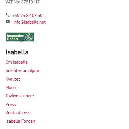
VAT No: 87619117
phone
+45 75 82 07 55
mail
info@isabella.net
Isabella
Om Isabella
Sök återförsäljare
Kvalitet
M
ässor
Tävlingsvinnare
Press
Kontakta oss
Isabella Fonden