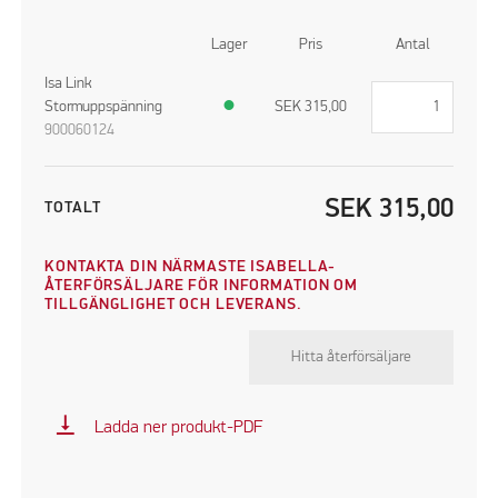
Lager
Pris
Antal
Isa Link
Stormuppspänning
●
SEK
315,00
900060124
SEK
315,00
TOTALT
KONTAKTA DIN NÄRMASTE ISABELLA-
ÅTERFÖRSÄLJARE FÖR INFORMATION OM
TILLGÄNGLIGHET OCH LEVERANS.
Hitta återförsäljare
vertical_align_bottom
Ladda ner produkt-PDF