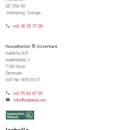
SE-556 50
Jönköping, Sverige
phone
+46 36 35 37 00
Huvudkontor & tillverkare
Isabella A/S
Isabellahøj 3
7100 Vejle
Denmark
VAT No: 87619117
phone
+45 75 82 07 55
mail
info@isabella.net