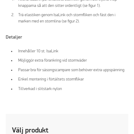
knapparna så att den sitter ordentligt (se figur 1).
Trä elastiken genom IsaLink och stormfliken och fäst den i
marken med en stormlina (se figur 2).
Detaljer
Innehåller 10 st. IsaLink
Möjliggör extra förankring vid stormväder
Passar bra för säsongscampare som behöver extra uppspänning
Enkel montering i förtältets stormflikar
Tillverkad i slitstark nylon
Välj produkt