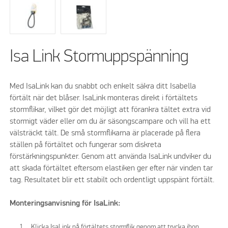
Isa Link Stormuppspänning
Med IsaLink kan du snabbt och enkelt säkra ditt Isabella
förtält när det blåser. IsaLink monteras direkt i förtältets
stormflikar, vilket gör det möjligt att förankra tältet extra vid
stormigt väder eller om du är säsongscampare och vill ha ett
välsträckt tält. De små stormflikarna är placerade på flera
ställen på förtältet och fungerar som diskreta
förstärkningspunkter. Genom att använda IsaLink undviker du
att skada förtältet eftersom elastiken ger efter när vinden tar
tag. Resultatet blir ett stabilt och ordentligt uppspänt förtält.
Monteringsanvisning för IsaLink:
Klicka IsaLink på förtältets stormflik genom att trycka ihop