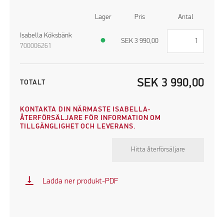
Lager
Pris
Antal
Isabella Köksbänk
●
SEK
3 990,00
700006261
SEK
3 990,00
TOTALT
KONTAKTA DIN NÄRMASTE ISABELLA-
ÅTERFÖRSÄLJARE FÖR INFORMATION OM
TILLGÄNGLIGHET OCH LEVERANS.
Hitta återförsäljare
vertical_align_bottom
Ladda ner produkt-PDF