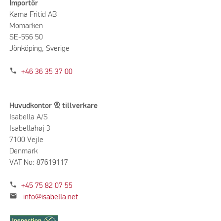
Importör
Kama Fritid AB
Momarken
SE-556 50
Jönköping, Sverige
phone
+46 36 35 37 00
Huvudkontor & tillverkare
Isabella A/S
Isabellahøj 3
7100 Vejle
Denmark
VAT No: 87619117
phone
+45 75 82 07 55
mail
info@isabella.net