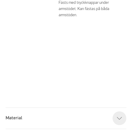
Fästs med tryckknappar under
armstödet. Kan fästas på båda
armstöden.
Material
Please accept marketing cookies to watch this video