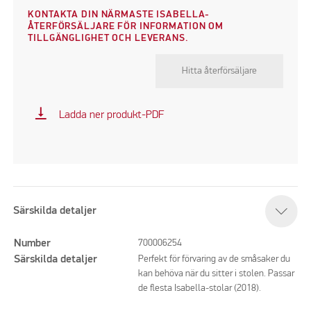
KONTAKTA DIN NÄRMASTE ISABELLA-
ÅTERFÖRSÄLJARE FÖR INFORMATION OM
TILLGÄNGLIGHET OCH LEVERANS.
Hitta återförsäljare
vertical_align_bottom
Ladda ner produkt-PDF
Särskilda detaljer
Number
700006254
Särskilda detaljer
Perfekt för förvaring av de småsaker du
kan behöva när du sitter i stolen. Passar
de flesta Isabella-stolar (2018).