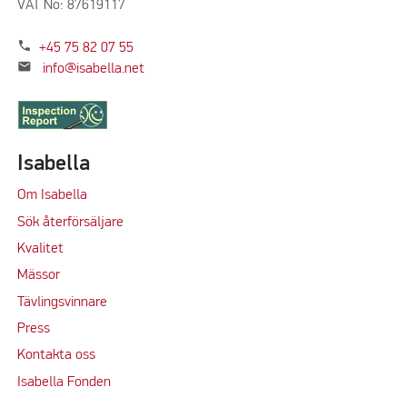
VAT No: 87619117
phone
+45 75 82 07 55
mail
info@isabella.net
Isabella
Om Isabella
Sök återförsäljare
Kvalitet
M
ässor
Tävlingsvinnare
Press
Kontakta oss
Isabella Fonden