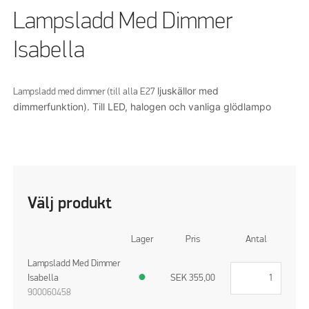
Lampsladd Med Dimmer
Isabella
ljuskällor
med
Lampsladd med dimmer (till alla E27
dimmerfunktion).
Till LED, halogen och vanliga glödlampo
Välj produkt
Lager
Pris
Antal
Lampsladd Med Dimmer
Isabella
●
SEK
355,00
900060458