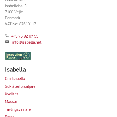
Isabella A/S
Isabellahøj 3
7100 Vejle
Denmark
VAT No: 87619117
phone
+45 75 82 07 55
mail
info@isabella.net
Isabella
Om Isabella
Sök återförsäljare
Kvalitet
M
ässor
Tävlingsvinnare