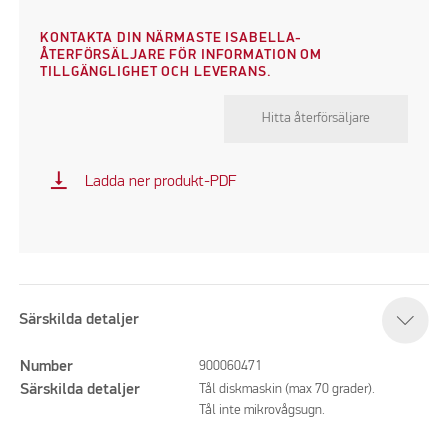
KONTAKTA DIN NÄRMASTE ISABELLA-
ÅTERFÖRSÄLJARE FÖR INFORMATION OM
TILLGÄNGLIGHET OCH LEVERANS.
Hitta återförsäljare
vertical_align_bottom
Ladda ner produkt-PDF
Särskilda detaljer
Number
900060471
Särskilda detaljer
Tål diskmaskin (max 70 grader).
Tål inte mikrovågsugn.