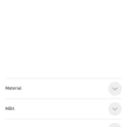
Material
Please accept marketing cookies to watch this video
Mått