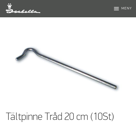
menu
MENY
Tältpinne Tråd 20 cm (10St)