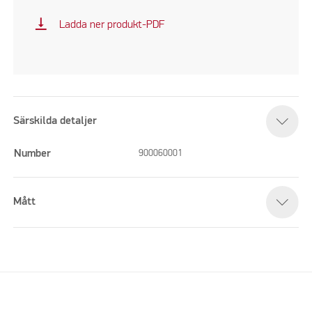
vertical_align_bottom
Ladda ner produkt-PDF
Särskilda detaljer
Number
900060001
Mått