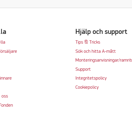
lla
Hjälp och support
lla
Tips & Tricks
örsäljare
Sök och hitta A-mått
Monteringsanvisningar/ramrit
Support
vinnare
Integritetspolicy
Cookiepolicy
 oss
 Fonden