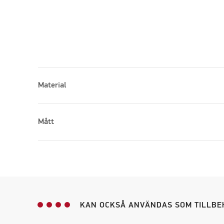
Material
Mått
Please accept marketing cookies to watch this vid
KAN OCKSÅ ANVÄNDAS SOM TILLBE