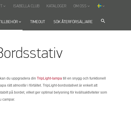
T
ISABELLA CLUB
KATALOGER
OM OSS
keyboard_arrow_down
keyboard_arrow_down
keyboard_arrow_down
search
TILLBEHÖR
keyboard_arrow_down
TIMEOUT
SÖK ÅTERFÖRSÄLJARE
 Bordsstativ
t kan du uppgradera din
TripLight-lampa
till en snygg och funktionell
a rätt atmosfär i förtältet. TripLight-bordsstativet är enkelt att
stabilt på bordet, vilket ger optimal belysning för kvällsaktiviteter som
du campar.