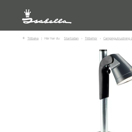
Tillbaka
Här har du:
Startsidan
Tillbehör
Campingutrustning o