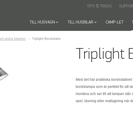
TIPS & TRICKS
SUPPOR
TILL HUSVAGN
keyboard_arrow_down
TILL HUSBILAR
keyboard_arrow_down
CAMP-LET
ch andra tillbehör
Triplight Bordsstativ
Triplight
Med det här praktiska bordsstative
bordslampa som är perfekt för att skap
montera och ser till att lampan står 
spel, läsning eller matlagning när 