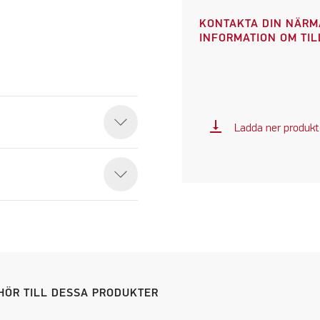
KONTAKTA DIN NÄRM
INFORMATION OM TI
vertical_align_bottom
Ladda ner produk
eo
HÖR TILL DESSA PRODUKTER