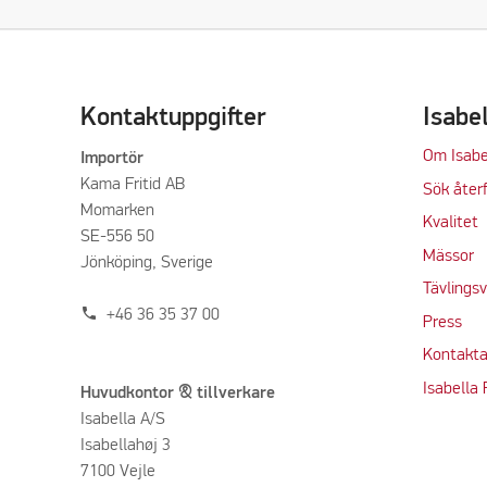
Kontaktuppgifter
Isabe
Om Isabe
Importör
Kama Fritid AB
Sök återf
Momarken
Kvalitet
SE-556 50
M
ässor
Jönköping, Sverige
Tävlings
phone
+46 36 35 37 00
Press
Kontakta
Isabella
Huvudkontor & tillverkare
Isabella A/S
Isabellahøj 3
7100 Vejle