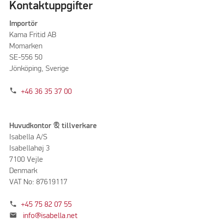
Kontaktuppgifter
Importör
Kama Fritid AB
Momarken
SE-556 50
Jönköping, Sverige
phone
+46 36 35 37 00
Huvudkontor & tillverkare
Isabella A/S
Isabellahøj 3
7100 Vejle
Denmark
VAT No: 87619117
phone
+45 75 82 07 55
mail
info@isabella.net