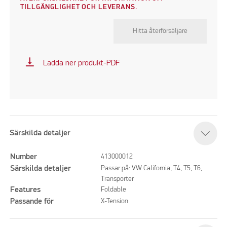
TILLGÄNGLIGHET OCH LEVERANS.
Hitta återförsäljare
vertical_align_bottom
Ladda ner produkt-PDF
Särskilda detaljer
Number
413000012
Särskilda detaljer
Passar på: VW California, T4, T5, T6,
Transporter
Features
Foldable
Passande för
X-Tension