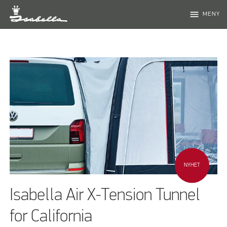
menu
MENY
NYHET
Isabella Air X-Tension Tunnel
for California