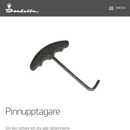
menu
MENY
Pinnupptagare
Gör det lättare att dra upp tältpinnarna