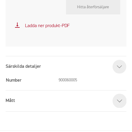
Hitta återförsäljare
vertical_align_bottom
Ladda ner produkt-PDF
Särskilda detaljer
Number
900060005
Mått