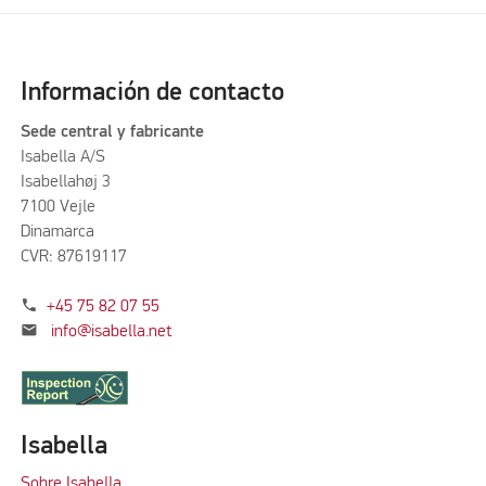
Información de contacto
Sede central y fabricante
Isabella A/S
Isabellahøj 3
7100 Vejle
Dinamarca
CVR: 87619117
phone
+45 75 82 07 55
mail
info@isabella.net
Isabella
Sobre Isabella