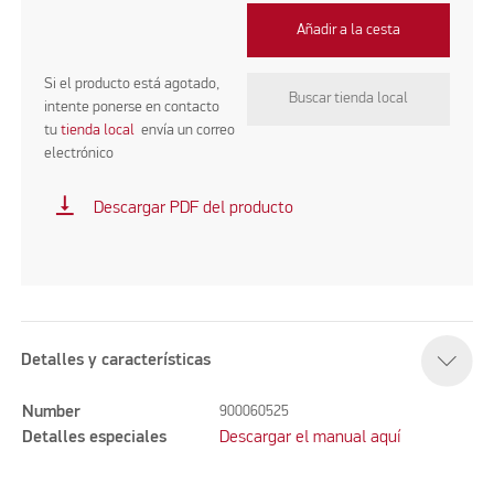
Añadir a la cesta
Si el producto está agotado,
Buscar tienda local
intente ponerse en contacto
tu
tienda local
envía un correo
electrónico
vertical_align_bottom
Descargar PDF del producto
Detalles y características
Number
900060525
Detalles especiales
Descargar el manual aquí