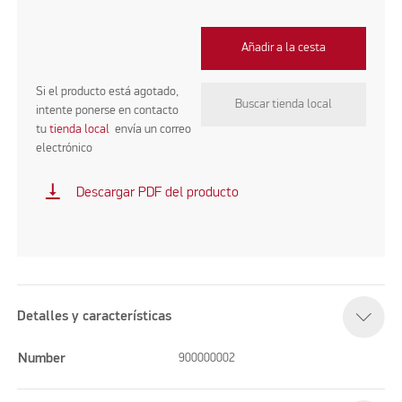
Añadir a la cesta
Si el producto está agotado,
Buscar tienda local
intente ponerse en contacto
tu
tienda local
envía un correo
electrónico
vertical_align_bottom
Descargar PDF del producto
Detalles y características
Number
900000002