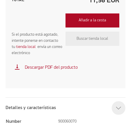
11,98
EUR
TOTAL
Añadir a la cesta
Si el producto está agotado,
Buscar tienda local
intente ponerse en contacto
tu
tienda local
envía un correo
electrónico
vertical_align_bottom
Descargar PDF del producto
Detalles y características
Number
900060070