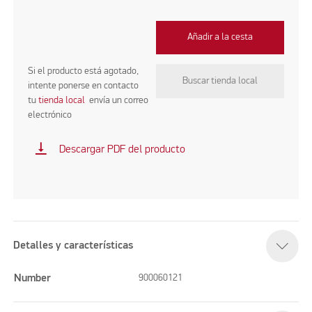
Añadir a la cesta
Si el producto está agotado,
Buscar tienda local
intente ponerse en contacto
tu
tienda local
envía un correo
electrónico
vertical_align_bottom
Descargar PDF del producto
Detalles y características
Number
900060121