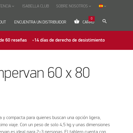
TENCIA
ISABELLA CLUB
SOBRE NOSOTROS
keyboard_arrow_down
keyboard_arrow_down
keyboard_arrow_down
0
shopping_basket
search
OUT
ENCUENTRA UN DISTRIBUIDOR
CARRO
de 60 reseñas
14 días de derecho de desistimiento
pervan 60 x 80
 y compacta para quienes buscan una opción ligera,
óximo viaje. Con un peso de solo 4,5 kg y unas dimensiones
rvan es ideal para 2–3 personas. El tablero cuenta con