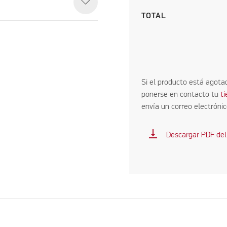
TOTAL
Si el producto está agota
ponerse en contacto tu
t
envía un correo electróni
vertical_align_bottom
Descargar PDF del