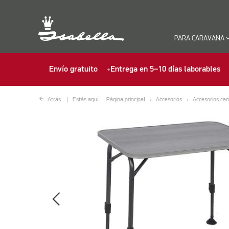
PARA CARAVANA
keyboard_ar
Envío gratuito
Entrega en 5–10 días laborables
Atrás
Estás aquí:
Página principal
Accesorios
Accesorios ca