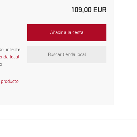
109,00
EUR
Añadir a la cesta
do, intente
Buscar tienda local
ienda local
co
 producto