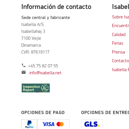
Información de contacto
Isabe
Sobre Is
Sede central y fabricante
Isabella A/S
Encuentra
Isabellahøj 3
Calidad
7100 Vejle
Ferias
Dinamarca
CVR: 87619117
Prensa
Contacto
phone
+45 75 82 07 55
Isabella
mail
info@isabella.net
OPCIONES DE PAGO
OPCIONES DE ENTRE