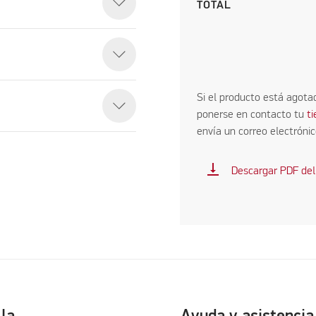
TOTAL
Si el producto está agota
ponerse en contacto tu
t
envía un correo electróni
vertical_align_bottom
Descargar PDF del
lla
Ayuda y asistencia