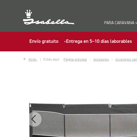
PARA CARAVANA
keyboard_ar
Envío gratuito
Entrega en 5–10 días laborables
Atrás
Estás aquí:
Página principal
Accesorios
Accesorios ca