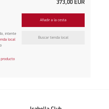
373,00
EUR
Añadir a la cesta
do, intente
Buscar tienda local
ienda local
co
 producto
Isabella Club