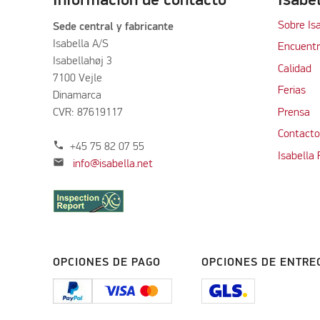
Sobre Is
Sede central y fabricante
Isabella A/S
Encuentra
Isabellahøj 3
Calidad
7100 Vejle
Ferias
Dinamarca
CVR: 87619117
Prensa
Contacto
phone
+45 75 82 07 55
Isabella
mail
info@isabella.net
OPCIONES DE PAGO
OPCIONES DE ENTRE