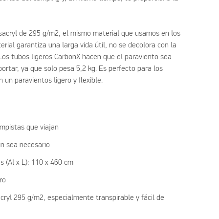
Isacryl de 295 g/m2, el mismo material que usamos en los
rial garantiza una larga vida útil, no se decolora con la
. Los tubos ligeros CarbonX hacen que el paraviento sea
portar, ya que solo pesa 5,2 kg. Es perfecto para los
 un paravientos ligero y flexible.
pistas que viajan
ún sea necesario
s (Al x L): 110 x 460 cm
ro
sacryl 295 g/m2, especialmente transpirable y fácil de