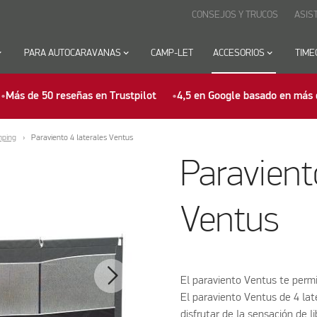
CONSEJOS Y TRUCOS
ASIS
row_down
PARA AUTOCARAVANAS
keyboard_arrow_down
CAMP-LET
ACCESORIOS
keyboard_arrow_down
TIME
Más de 50 reseñas en Trustpilot
4,5 en Google basado en más 
mping
Paraviento 4 laterales Ventus
Paravient
Ventus
El paraviento Ventus te permi
El paraviento Ventus de 4 lat
disfrutar de la sensación de l