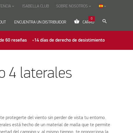
TENCIA
ISABELLA CLUB
SOBRE NOSOTROS
keyboard_arrow_down
keyboard_arrow_down
keyboard_arrow_down
0
shopping_basket
search
OUT
ENCUENTRA UN DISTRIBUIDOR
CARRO
de 60 reseñas
14 días de derecho de desistimiento
o 4 laterales
te protegerte del viento sin perder de vista tu entorno.
erales está hecho de un material de malla que te permite
ibertad del camping y, al mismo tiempo, te proporciona la