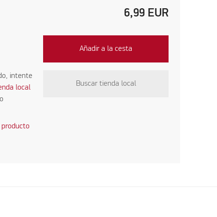
6,99
EUR
Añadir a la cesta
do, intente
Buscar tienda local
ienda local
co
 producto