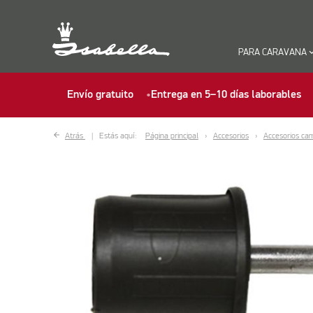
PARA CARAVANA
keyboard_ar
Envío gratuito
Entrega en 5–10 días laborables
Atrás
Estás aquí:
Página principal
Accesorios
Accesorios ca