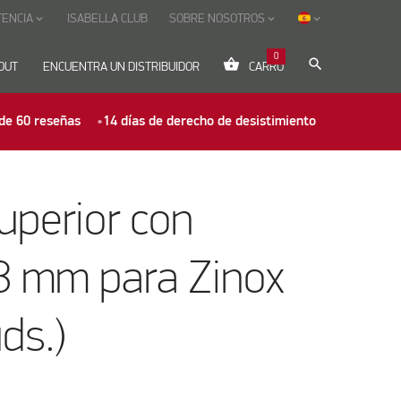
TENCIA
ISABELLA CLUB
SOBRE NOSOTROS
keyboard_arrow_down
keyboard_arrow_down
keyboard_arrow_down
0
shopping_basket
search
OUT
ENCUENTRA UN DISTRIBUIDOR
CARRO
de 60 reseñas
14 días de derecho de desistimiento
uperior con
8 mm para Zinox
ds.)