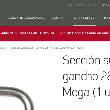
CONSEJOS Y TRUCOS
ASIS
row_down
PARA AUTOCARAVANAS
keyboard_arrow_down
CAMP-LET
ACCESORIOS
keyboard_arrow_down
TIME
Más de 50 reseñas en Trustpilot
4,5 en Google basado en más 
mping
Sección superior con gancho 28 mm para Zinox Mega (1 uds.)
Sección s
gancho 2
Mega (1 u