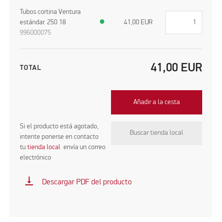
Tubos cortina Ventura
estándar. 250 18
●
41,00
EUR
996000075
41,00
EUR
TOTAL
Añadir a la cesta
Si el producto está agotado,
Buscar tienda local
intente ponerse en contacto
tu
tienda local
envía un correo
electrónico
vertical_align_bottom
Descargar PDF del producto