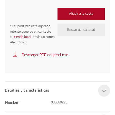
Añadir a la cesta
Si el producto está agotado,
Buscar tienda local
intente ponerse en contacto
tu
tienda local
envía un correo
electrónico
vertical_align_bottom
Descargar PDF del producto
Detalles y características
Number
900060223