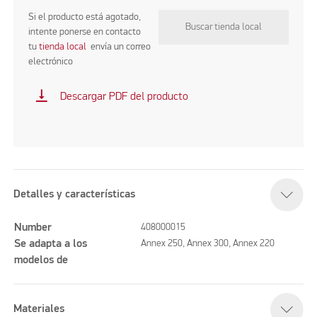
Si el producto está agotado,
Buscar tienda local
intente ponerse en contacto
tu
tienda local
envía un correo
electrónico
vertical_align_bottom
Descargar PDF del producto
Detalles y características
Number
408000015
Se adapta a los
Annex 250, Annex 300, Annex 220
modelos de
Materiales