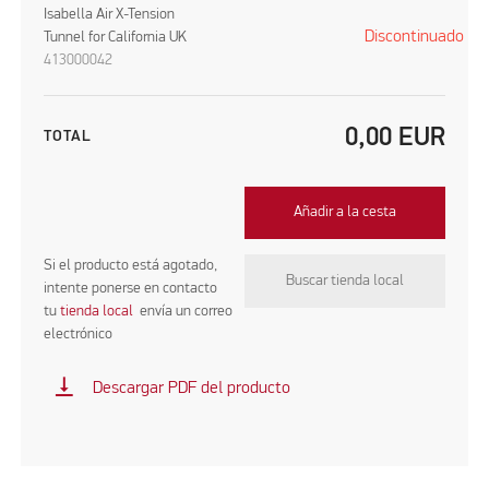
Isabella Air X-Tension
Discontinuado
Tunnel for California UK
413000042
0,00
EUR
TOTAL
Añadir a la cesta
Si el producto está agotado,
Buscar tienda local
intente ponerse en contacto
tu
tienda local
envía un correo
electrónico
vertical_align_bottom
Descargar PDF del producto