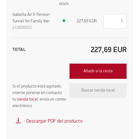
stock
Isabella Air X-Tension
Tunnel for Family Van
●
227,69
EUR
413000022
227,69
EUR
TOTAL
Añadir a la cesta
Si el producto está agotado,
Buscar tienda local
intente ponerse en contacto
tu
tienda local
envía un correo
electrónico
vertical_align_bottom
Descargar PDF del producto