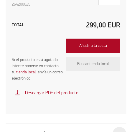
264200025
299,00
EUR
TOTAL
Añadir a la cesta
Si el producto está agotado,
Buscar tienda local
intente ponerse en contacto
tu
tienda local
envía un correo
electrónico
vertical_align_bottom
Descargar PDF del producto