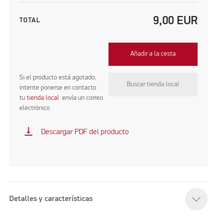
9,00
EUR
TOTAL
Añadir a la cesta
Si el producto está agotado,
Buscar tienda local
intente ponerse en contacto
tu
tienda local
envía un correo
electrónico
vertical_align_bottom
Descargar PDF del producto
Detalles y características