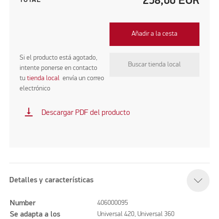
258,00
EUR
TOTAL
Añadir a la cesta
Si el producto está agotado,
Buscar tienda local
intente ponerse en contacto
tu
tienda local
envía un correo
electrónico
vertical_align_bottom
Descargar PDF del producto
Detalles y características
Number
406000095
Se adapta a los
Universal 420, Universal 360