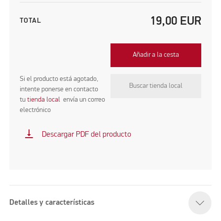
19,00
EUR
TOTAL
Añadir a la cesta
Si el producto está agotado,
Buscar tienda local
intente ponerse en contacto
tu
tienda local
envía un correo
electrónico
vertical_align_bottom
Descargar PDF del producto
Detalles y características