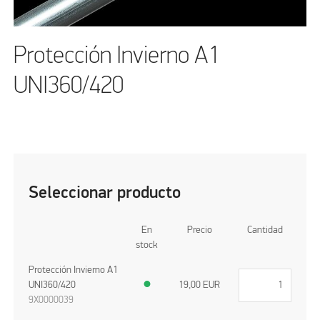
Protección Invierno A1
UNI360/420
Seleccionar producto
En
Precio
Cantidad
stock
Protección Invierno A1
UNI360/420
●
19,00
EUR
9X0000039