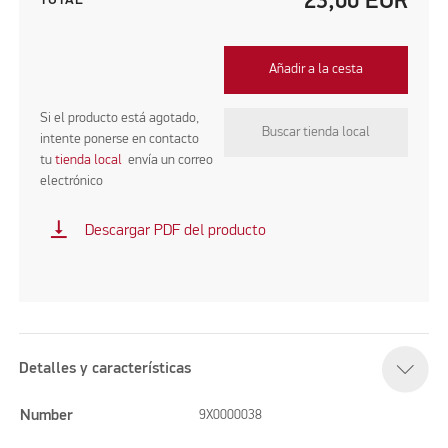
23,00
EUR
TOTAL
Añadir a la cesta
Si el producto está agotado,
Buscar tienda local
intente ponerse en contacto
tu
tienda local
envía un correo
electrónico
vertical_align_bottom
Descargar PDF del producto
Detalles y características
Number
9X0000038