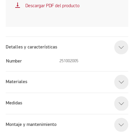
vertical_align_bottom
Descargar PDF del producto
Detalles y características
Number
251002005
Materiales
Medidas
Montaje y mantenimiento