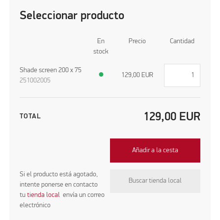
Seleccionar producto
En
Precio
Cantidad
stock
Shade screen 200 x 75
●
129,00
EUR
251002005
129,00
EUR
TOTAL
Añadir a la cesta
Si el producto está agotado,
Buscar tienda local
intente ponerse en contacto
tu
tienda local
envía un correo
electrónico