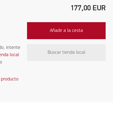
177,00
EUR
Añadir a la cesta
do, intente
Buscar tienda local
ienda local
co
 producto