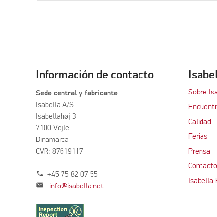
Información de contacto
Isabe
Sobre Is
Sede central y fabricante
Isabella A/S
Encuentra
Isabellahøj 3
Calidad
7100 Vejle
Ferias
Dinamarca
CVR: 87619117
Prensa
Contacto
phone
+45 75 82 07 55
Isabella
mail
info@isabella.net