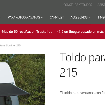
CONSEJOS Y TRUCOS
ASIS
row_down
PARA AUTOCARAVANAS
keyboard_arrow_down
CAMP-LET
ACCESORIOS
keyboard_arrow_down
TIME
Más de 50 reseñas en Trustpilot
4,5 en Google basado en más 
tana Sunfilter 215
Toldo par
215
El toldo para ventanas con filt