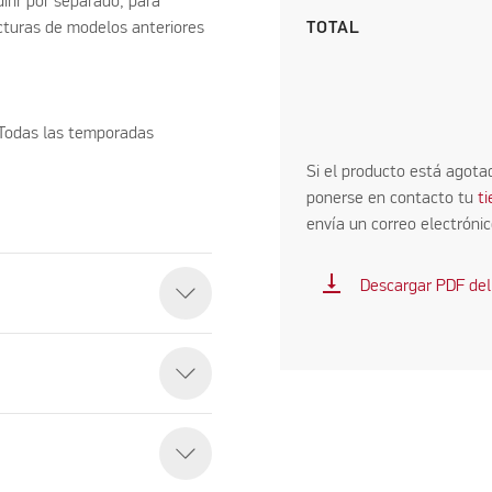
rir por separado, para
ructuras de modelos anteriores
TOTAL
 Todas las temporadas
Si el producto está agota
ponerse en contacto tu
t
envía un correo electróni
vertical_align_bottom
Descargar PDF del