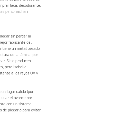
mprar laca, desodorante,
has personas han
legar sin perder la
ejor fabricante del
contiene un metal pesado
ctura de la lámina, por
ser. Si se producen
o, pero Isabella
stente a los rayos UV y
 un lugar cálido (por
e usar el avance por
enta con un sistema
s de plegarlo para evitar