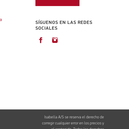
a
SÍGUENOS EN LAS REDES
SOCIALES
Isabella A/S se reserva el derecho de
corregir cualquier error en los precios y