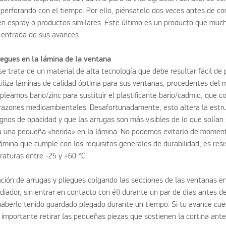
erforando con el tiempo. Por ello, piénsatelo dos veces antes de co
en espray o productos similares. Este último es un producto que muc
a entrada de sus avances.
iegues en la lámina de la ventana
e trata de un material de alta tecnología que debe resultar fácil de p
tiliza láminas de calidad óptima para sus ventanas, procedentes del m
eamos bario/zinc para sustituir el plastificante bario/cadmio, que 
 razones medioambientales. Desafortunadamente, esto altera la estru
gnos de opacidad y que las arrugas son más visibles de lo que solían 
a una pequeña «herida» en la lámina. No podemos evitarlo de moment
ámina que cumple con los requisitos generales de durabilidad, es resi
aturas entre -25 y +60 °C.
ación de arrugas y pliegues colgando las secciones de las ventanas en
diador, sin entrar en contacto con él) durante un par de días antes d
haberlo tenido guardado plegado durante un tiempo. Si tu avance cu
s importante retirar las pequeñas piezas que sostienen la cortina ante