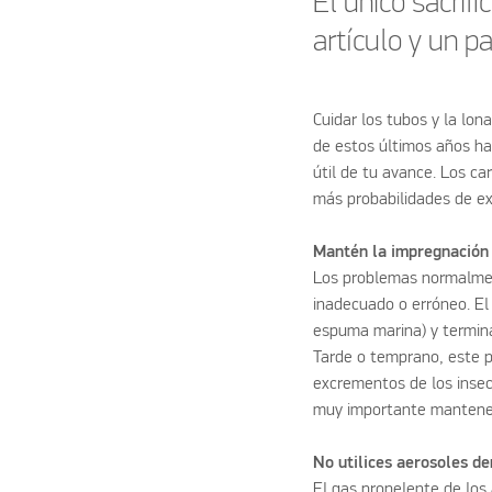
El único sacrif
artículo y un p
Cuidar los tubos y la lon
de estos últimos años h
útil de tu avance. Los c
más probabilidades de e
Mantén la impregnación 
Los problemas normalmen
inadecuado o erróneo. El
espuma marina) y termina
Tarde o temprano, este p
excrementos de los insec
muy importante mantener 
No utilices aerosoles d
El gas propelente de los