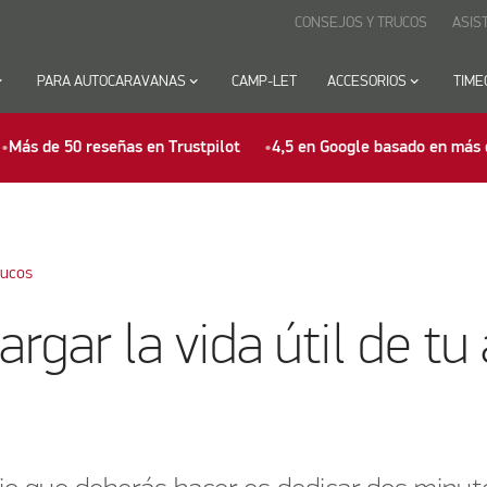
CONSEJOS Y TRUCOS
ASIS
row_down
PARA AUTOCARAVANAS
keyboard_arrow_down
CAMP-LET
ACCESORIOS
keyboard_arrow_down
TIME
Más de 50 reseñas en Trustpilot
4,5 en Google basado en más 
rucos
rgar la vida útil de tu