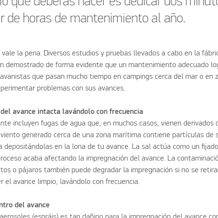
icio que deberás hacer es dedicar dos minut
ar de horas de mantenimiento al año.
a vale la pena. Diversos estudios y pruebas llevados a cabo en la fábri
an demostrado de forma evidente que un mantenimiento adecuado log
aravanistas que pasan mucho tiempo en campings cerca del mar o en 
xperimentar problemas con sus avances.
del avance intacta lavándolo con frecuencia
te incluyen fugas de agua que, en muchos casos, vienen derivados
 viento generado cerca de una zona marítima contiene partículas de s
 depositándolas en la lona de tu avance. La sal actúa como un fijado
roceso acaba afectando la impregnación del avance. La contaminación
tos o pájaros también puede degradar la impregnación si no se retiran
el avance limpio, lavándolo con frecuencia.
entro del avance
 aerosoles (espráis) es tan dañino para la impregnación del avance co