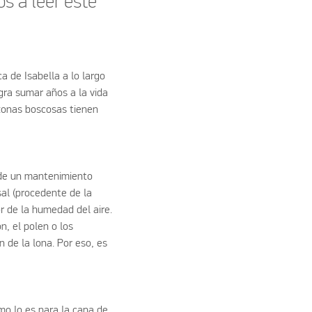
os a leer este
ca de Isabella a lo largo
ra sumar años a la vida
zonas boscosas tienen
 de un mantenimiento
al (procedente de la
r de la humedad del aire.
, el polen o los
 de la lona. Por eso, es
mo lo es para la capa de