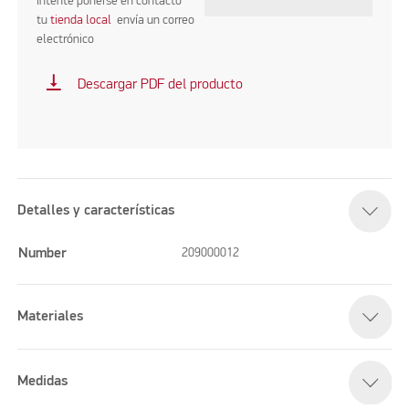
intente ponerse en contacto
tu
tienda local
envía un correo
electrónico
vertical_align_bottom
Descargar PDF del producto
Detalles y características
Number
209000012
Materiales
Medidas