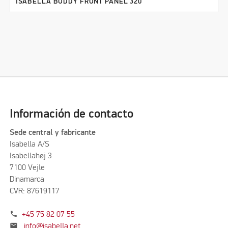
ISABELLA BUDDY FRONT PANEL 320
Información de contacto
Sede central y fabricante
Isabella A/S
Isabellahøj 3
7100 Vejle
Dinamarca
CVR: 87619117
phone
+45 75 82 07 55
mail
info@isabella.net