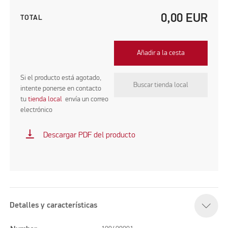
0,00
EUR
TOTAL
Añadir a la cesta
Si el producto está agotado,
Buscar tienda local
intente ponerse en contacto
tu
tienda local
envía un correo
electrónico
vertical_align_bottom
Descargar PDF del producto
Detalles y características