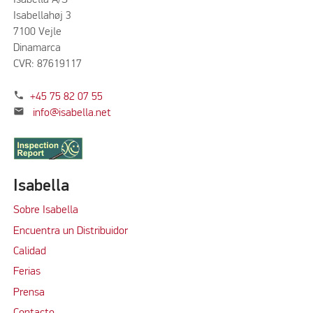
Isabella A/S
Isabellahøj 3
7100 Vejle
Dinamarca
CVR: 87619117
phone
+45 75 82 07 55
mail
info@isabella.net
Isabella
Sobre Isabella
Encuentra un Distribuidor
Calidad
Ferias
Prensa
Contacto