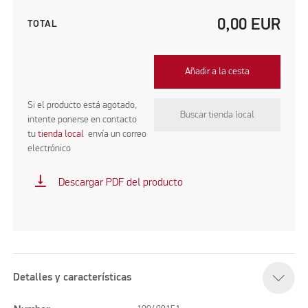
0,00
EUR
TOTAL
Añadir a la cesta
Si el producto está agotado,
Buscar tienda local
intente ponerse en contacto
tu
tienda local
envía un correo
electrónico
vertical_align_bottom
Descargar PDF del producto
Detalles y características