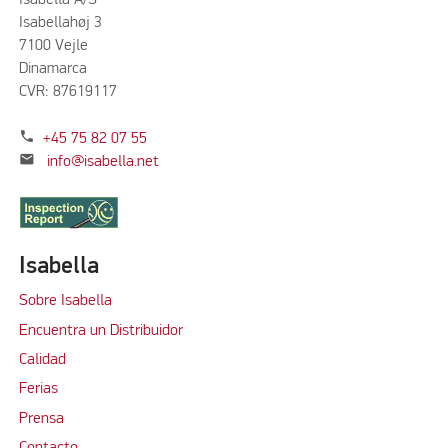
Isabella A/S
Isabellahøj 3
7100 Vejle
Dinamarca
CVR: 87619117
phone
+45 75 82 07 55
mail
info@isabella.net
Isabella
Sobre Isabella
Encuentra un Distribuidor
Calidad
Ferias
Prensa
Contacto