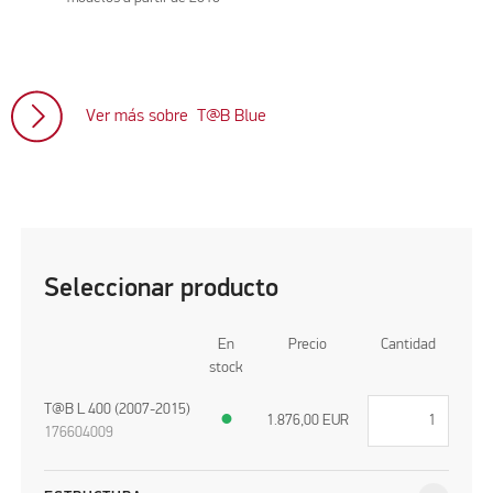
Ver más sobre T@B Blue
Seleccionar producto
En
Precio
Cantidad
stock
T@B L 400 (2007-2015)
●
1.876,00
EUR
176604009