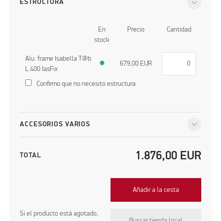
ESTRUCTURA
En
Precio
Cantidad
stock
Alu. frame Isabella T@b
●
679,00
EUR
L 400 IasFix
Confirmo que no necesito estructura
ACCESORIOS VARIOS
1.876,00
EUR
TOTAL
Añadir a la cesta
Si el producto está agotado,
Buscar tienda local