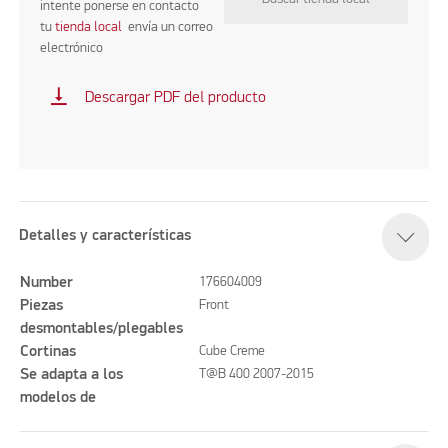
intente ponerse en contacto
tu
tienda local
envía un correo
electrónico
vertical_align_bottom
Descargar PDF del producto
Detalles y características
Number
176604009
Piezas
Front
desmontables/plegables
Cortinas
Cube Creme
Se adapta a los
T@B 400 2007-2015
modelos de