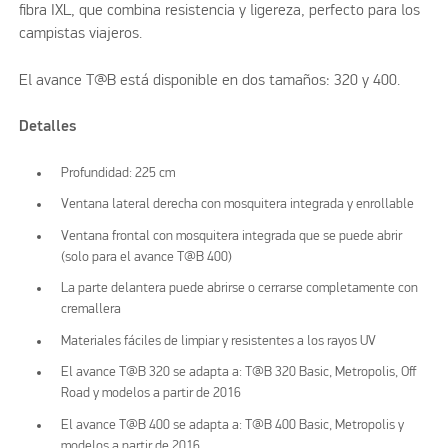
fibra IXL, que combina resistencia y ligereza, perfecto para los
campistas viajeros.
El avance T@B está disponible en dos tamaños: 320 y 400.
Detalles
Profundidad: 225 cm
Ventana lateral derecha con mosquitera integrada y enrollable
Ventana frontal con mosquitera integrada que se puede abrir
(solo para el avance T@B 400)
La parte delantera puede abrirse o cerrarse completamente con
cremallera
Materiales fáciles de limpiar y resistentes a los rayos UV
El avance T@B 320 se adapta a: T@B 320 Basic, Metropolis, Off
Road y modelos a partir de 2016
El avance T@B 400 se adapta a: T@B 400 Basic, Metropolis y
modelos a partir de 2016