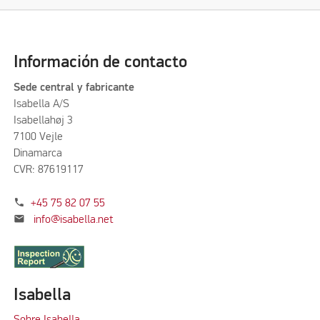
Información de contacto
Sede central y fabricante
Isabella A/S
Isabellahøj 3
7100 Vejle
Dinamarca
CVR: 87619117
phone
+45 75 82 07 55
mail
info@isabella.net
Isabella
Sobre Isabella