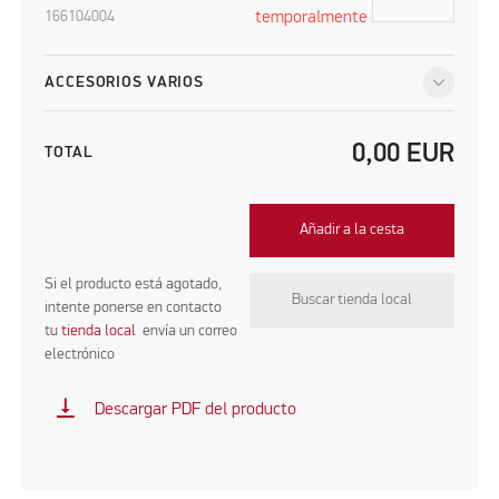
166104004
temporalmente
ACCESORIOS VARIOS
0,00
EUR
TOTAL
Añadir a la cesta
Si el producto está agotado,
Buscar tienda local
intente ponerse en contacto
tu
tienda local
envía un correo
electrónico
vertical_align_bottom
Descargar PDF del producto