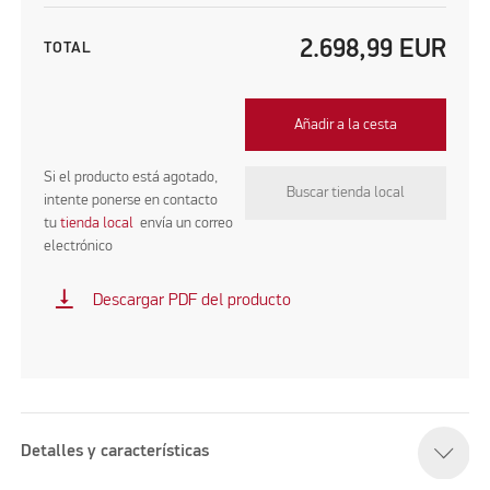
2.698,99
EUR
TOTAL
Añadir a la cesta
Si el producto está agotado,
Buscar tienda local
intente ponerse en contacto
tu
tienda local
envía un correo
electrónico
vertical_align_bottom
Descargar PDF del producto
Detalles y características