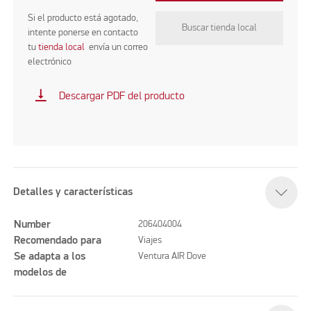
Si el producto está agotado,
Buscar tienda local
intente ponerse en contacto
tu
tienda local
envía un correo
electrónico
vertical_align_bottom
Descargar PDF del producto
Detalles y características
Number
206404004
Recomendado para
Viajes
Se adapta a los
Ventura AIR Dove
modelos de