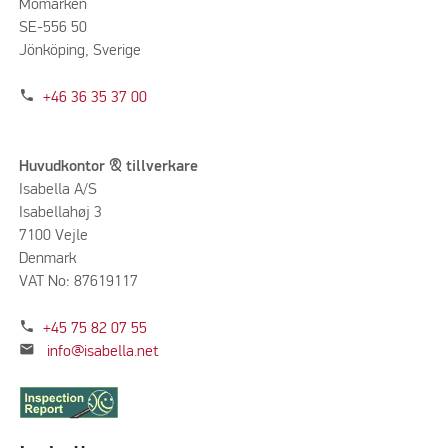
Momarken
SE-556 50
Jönköping, Sverige
phone
+46 36 35 37 00
Huvudkontor & tillverkare
Isabella A/S
Isabellahøj 3
7100 Vejle
Denmark
VAT No: 87619117
phone
+45 75 82 07 55
mail
info@isabella.net