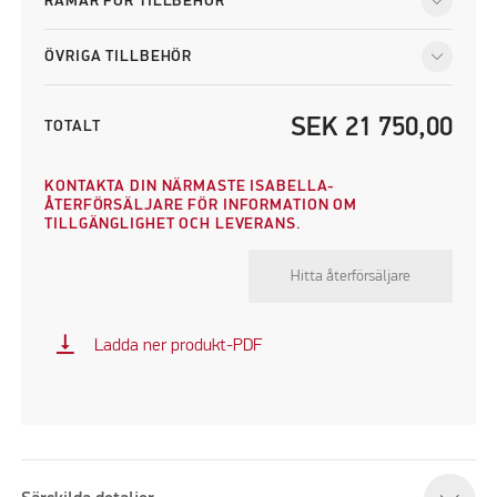
RAMAR FÖR TILLBEHÖR
ÖVRIGA TILLBEHÖR
SEK
21 750,00
TOTALT
KONTAKTA DIN NÄRMASTE ISABELLA-
ÅTERFÖRSÄLJARE FÖR INFORMATION OM
TILLGÄNGLIGHET OCH LEVERANS.
Hitta återförsäljare
vertical_align_bottom
Ladda ner produkt-PDF