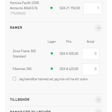
Ventura Pacific D300
Antracite A940/G16
●
SEK
21 750,00
175209402
RAMER
Lager
Pris
Antal
Zinox Frame 300
●
SEK
6 500,00
Standard
Fibermax 300
●
SEK
8 420,00
Jag bekräftar härmed att jag inte vill ha ett stativ
TILLBEHÖR