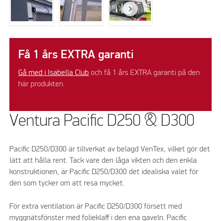
Få 1 års EXTRA garanti
Gå med i Isabella Club
och få 1 års EXTRA garanti på den
här produkten.
Ventura Pacific D250 & D300
Pacific D250/D300 är tillverkat av belagd VenTex, vilket gör det
lätt att hålla rent. Tack vare den låga vikten och den enkla
konstruktionen, är Pacific D250/D300 det idealiska valet för
den som tycker om att resa mycket.
För extra ventilation är Pacific D250/D300 försett med
myggnätsfönster med folieklaff i den ena gaveln. Pacific