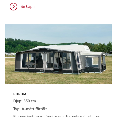
Se Capri
FORUM
Djup: 350 cm
Typ: A-mått förtält
Forums justerbara fronter ger dig goda möjligheter