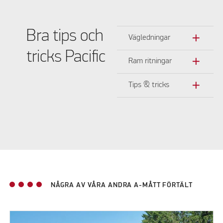
Bra tips och
add
Vägledningar
tricks Pacific
add
Ram ritningar
add
Tips & tricks
NÅGRA AV VÅRA ANDRA A-MÅTT FÖRTÄLT