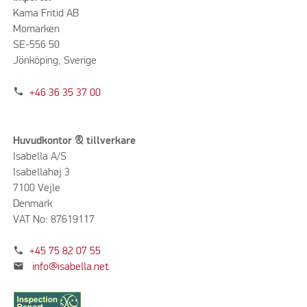
Kama Fritid AB
Momarken
SE-556 50
Jönköping, Sverige
phone
+46 36 35 37 00
Huvudkontor & tillverkare
Isabella A/S
Isabellahøj 3
7100 Vejle
Denmark
VAT No: 87619117
phone
+45 75 82 07 55
mail
info@isabella.net