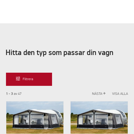
Hitta den typ som passar din vagn
tune
Filtrera
arrow_forward
1 - 3
av
47
NÄSTA
VISA ALLA