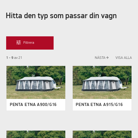
Hitta den typ som passar din vagn
tune
Filtrera
arrow_forward
1 - 9
av
21
NÄSTA
VISA ALLA
PENTA ETNA A900/G16
PENTA ETNA A915/G16