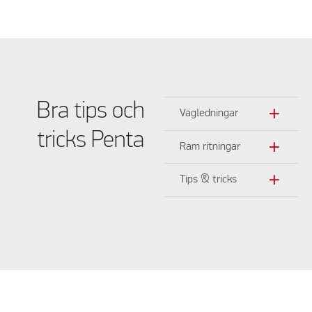
Bra tips och
add
Vägledningar
tricks Penta
add
Ram ritningar
add
Tips & tricks