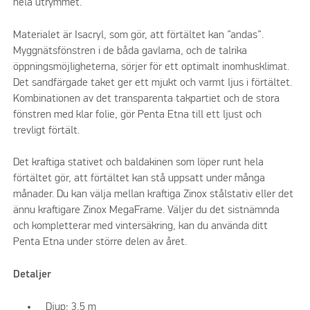
hela utrymmet.
Materialet är Isacryl, som gör, att förtältet kan ”andas”.
Myggnätsfönstren i de båda gavlarna, och de talrika
öppningsmöjligheterna, sörjer för ett optimalt inomhusklimat.
Det sandfärgade taket ger ett mjukt och varmt ljus i förtältet.
Kombinationen av det transparenta takpartiet och de stora
fönstren med klar folie, gör Penta Etna till ett ljust och
trevligt förtält.
Det kraftiga stativet och baldakinen som löper runt hela
förtältet gör, att förtältet kan stå uppsatt under många
månader. Du kan välja mellan kraftiga Zinox stålstativ eller det
ännu kraftigare Zinox MegaFrame. Väljer du det sistnämnda
och kompletterar med vintersäkring, kan du använda ditt
Penta Etna under större delen av året.
Detaljer
Djup: 3,5 m