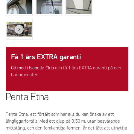
Få 1 års EXTRA garanti
Gå med i Isabella Club
och få 1 års EXTRA garanti på den
här produkten.
Penta Etna
Penta Etna, ett förtält som har allt du kan önska av ett
långliggarförtält. Med ett djup på 3,50 m, utan besvärande
mittstång, och den femkantiga formen, är det lätt att utnyttja