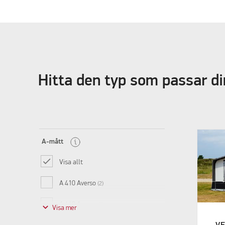
Hitta den typ som passar d
A-mått
Visa allt
A 410 Averso
(2)
A 440 Averso
keyboard_arrow_down
(2)