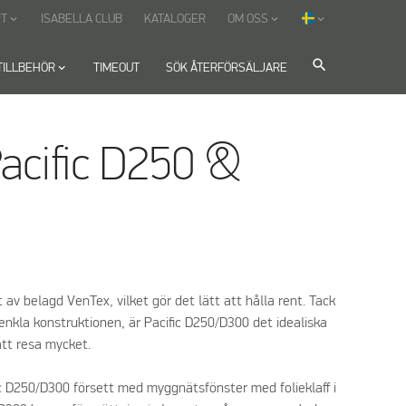
T
ISABELLA CLUB
KATALOGER
OM OSS
keyboard_arrow_down
keyboard_arrow_down
keyboard_arrow_down
search
TILLBEHÖR
keyboard_arrow_down
TIMEOUT
SÖK ÅTERFÖRSÄLJARE
acific D250 &
t av belagd VenTex, vilket gör det lätt att hålla rent. Tack
enkla konstruktionen, är Pacific D250/D300 det idealiska
att resa mycket.
fic D250/D300 försett med myggnätsfönster med folieklaff i