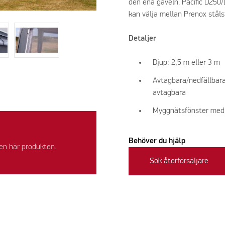
den ena gaveln. Pacific D250/
kan välja mellan Prenox stålst
Detaljer
Djup: 2,5 m eller 3 m
Avtagbara/nedfällbara
avtagbara
Myggnätsfönster med ut
Behöver du hjälp
en här produkten.
Sök återförsäljare