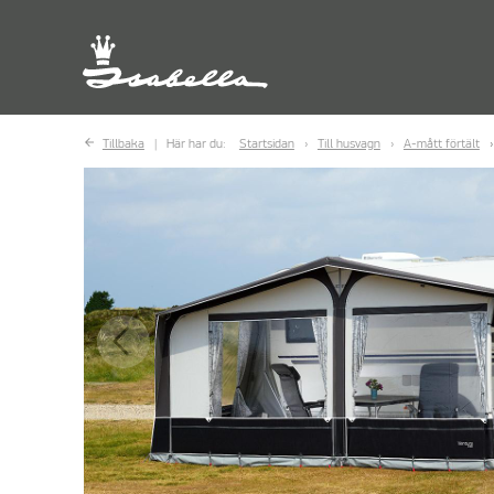
Tillbaka
Här har du:
Startsidan
Till husvagn
A-mått förtält