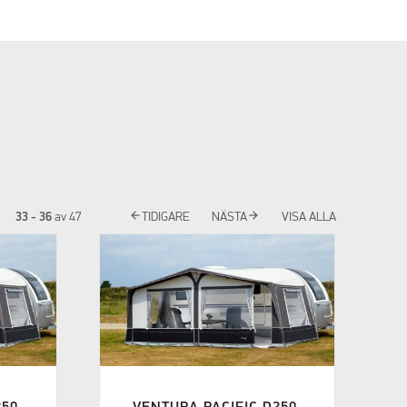
arrow_back
arrow_forward
33 - 36
av
47
TIDIGARE
NÄSTA
VISA ALLA