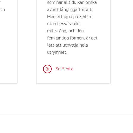
r
som har allt du kan önska
och
av ett långliggarförtält.
Med ett djup på 3,50 m,
utan besvärande
mittstång, och den
femkantiga formen, är det
lätt att utnyttja hela
utrymmet.
Se Penta