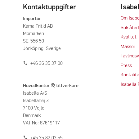
Kontaktuppgifter
Isabe
Om Isabe
Importör
Kama Fritid AB
Sök återf
Momarken
Kvalitet
SE-556 50
M
ässor
Jönköping, Sverige
Tävlings
phone
+46 36 35 37 00
Press
Kontakta
Isabella
Huvudkontor & tillverkare
Isabella A/S
Isabellahøj 3
7100 Vejle
Denmark
VAT No: 87619117
phone
+45 75 82 07 55