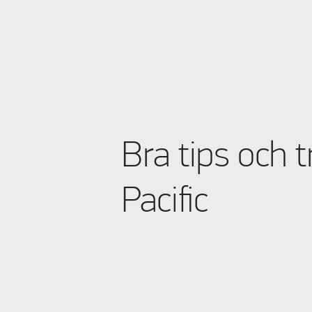
A 925
(2)
A 940
(2)
A 950
(2)
A 962
(2)
A 975
(2)
Bra tips och t
A 989
(2)
A 1000
(2)
Pacific
A 1015
(2)
A 1025
(2)
A 1050
(2)
A 1075
(2)