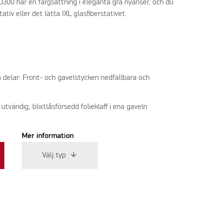
D300 har en färgsättning i eleganta grå nyanser, och du
ativ eller det lätta IXL glasfiberstativet.
 delar: Front- och gavelstycken nedfällbara och
vändig, blixtlåsförsedd folieklaff i ena gaveln
Mer information
Välj typ