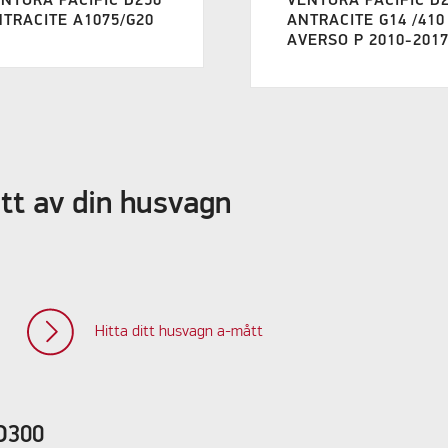
NTURA PACIFIC D250
VENTURA PACIFIC D
TRACITE A1075/G20
ANTRACITE G14 /410
AVERSO P 2010-201
ått av din husvagn
Hitta ditt husvagn a-mått
 D300