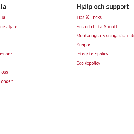
lla
Hjälp och support
lla
Tips & Tricks
örsäljare
Sök och hitta A-mått
Monteringsanvisningar/ramrit
Support
vinnare
Integritetspolicy
Cookiepolicy
 oss
 Fonden