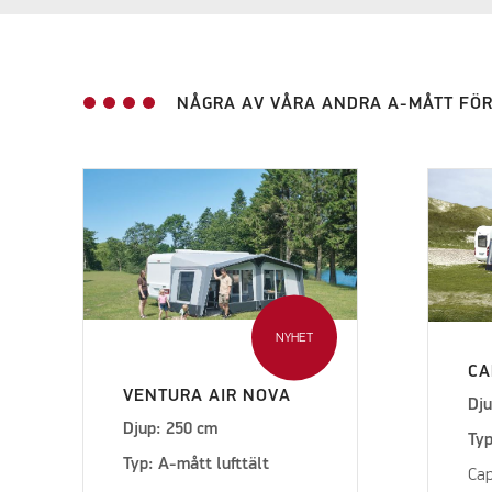
NÅGRA AV VÅRA ANDRA A-MÅTT FÖ
NYHET
CA
VENTURA AIR NOVA
Dju
Djup: 250 cm
Typ
Typ: A-mått lufttält
Cap