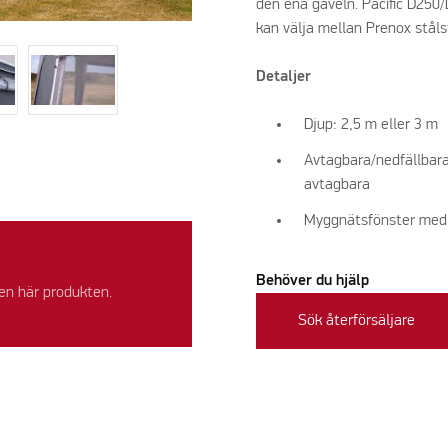
den ena gaveln. Pacific D250/
kan välja mellan Prenox stålst
Detaljer
Djup: 2,5 m eller 3 m
Avtagbara/nedfällbara
avtagbara
Myggnätsfönster med ut
Behöver du hjälp
en här produkten.
Sök återförsäljare