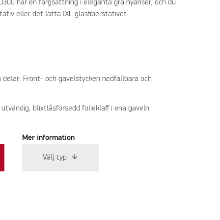
D300 har en färgsättning i eleganta grå nyanser, och du
ativ eller det lätta IXL glasfiberstativet.
 delar: Front- och gavelstycken nedfällbara och
vändig, blixtlåsförsedd folieklaff i ena gaveln
Mer information
Välj typ