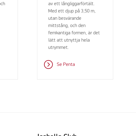
och
av ett långliggarförtält.
Med ett djup på 3,50 m,
utan besvärande
mittstång, och den
femkantiga formen, är det
lätt att utnyttja hela
utrymmet.
Se Penta