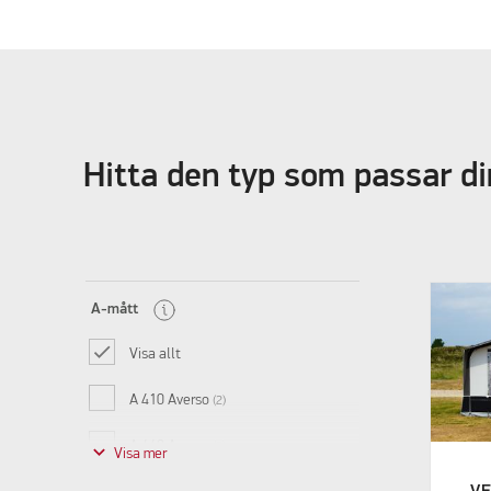
Hitta den typ som passar d
A-mått
Visa allt
A 410 Averso
(2)
A 440 Averso
keyboard_arrow_down
(2)