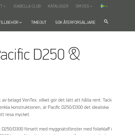
T
ISABELLA CLUB
KATALOGER
OM OSS
keyboard_arrow_down
keyboard_arrow_down
keyboard_arrow_down
search
TILLBEHÖR
keyboard_arrow_down
TIMEOUT
SÖK ÅTERFÖRSÄLJARE
acific D250 &
t av belagd VenTex, vilket gör det lätt att hålla rent. Tack
enkla konstruktionen, är Pacific D250/D300 det idealiska
att resa mycket.
fic D250/D300 försett med myggnätsfönster med folieklaff i