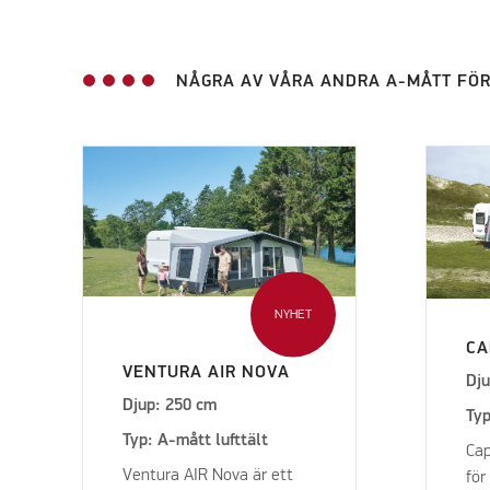
NÅGRA AV VÅRA ANDRA A-MÅTT FÖ
NYHET
CA
VENTURA AIR NOVA
Dju
Djup: 250 cm
Typ
Typ: A-mått lufttält
Cap
Ventura AIR Nova är ett
för