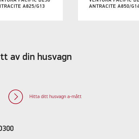
NTURA PACIFIC D250
VENTURA PACIFIC D
TRACITE A825/G13
ANTRACITE A850/G1
ått av din husvagn
Hitta ditt husvagn a-mått
 D300