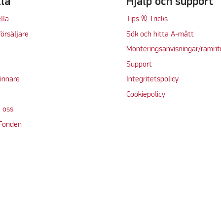
lla
Hjälp och support
lla
Tips & Tricks
örsäljare
Sök och hitta A-mått
Monteringsanvisningar/ramrit
Support
vinnare
Integritetspolicy
Cookiepolicy
 oss
 Fonden