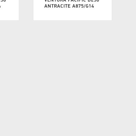
250
VENTURA PACIFIC D250
4
ANTRACITE A875/G14