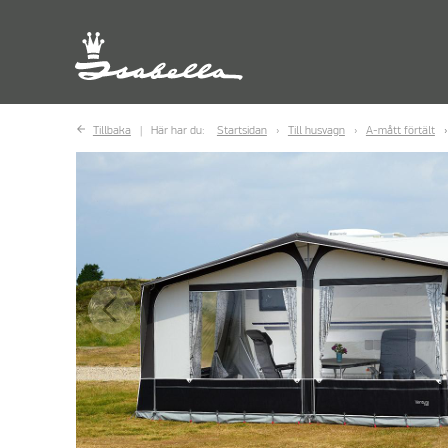
Tillbaka
Här har du:
Startsidan
Till husvagn
A-mått förtält