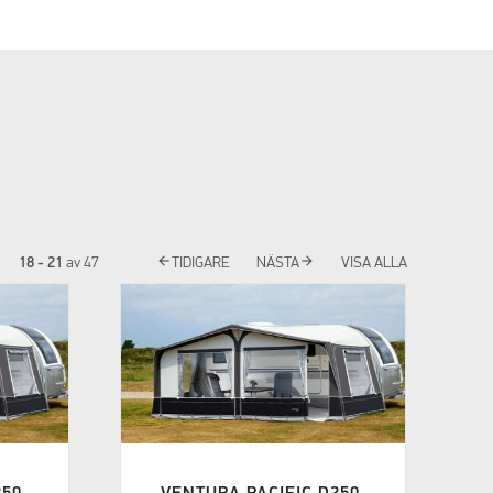
arrow_back
arrow_forward
18 - 21
av
47
TIDIGARE
NÄSTA
VISA ALLA