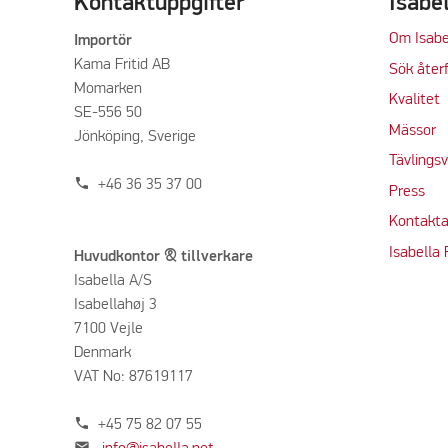
Kontaktuppgifter
Isabe
Om Isabe
Importör
Kama Fritid AB
Sök återf
Momarken
Kvalitet
SE-556 50
M
ässor
Jönköping, Sverige
Tävlings
phone
+46 36 35 37 00
Press
Kontakta
Isabella
Huvudkontor & tillverkare
Isabella A/S
Isabellahøj 3
7100 Vejle
Denmark
VAT No: 87619117
phone
+45 75 82 07 55
mail