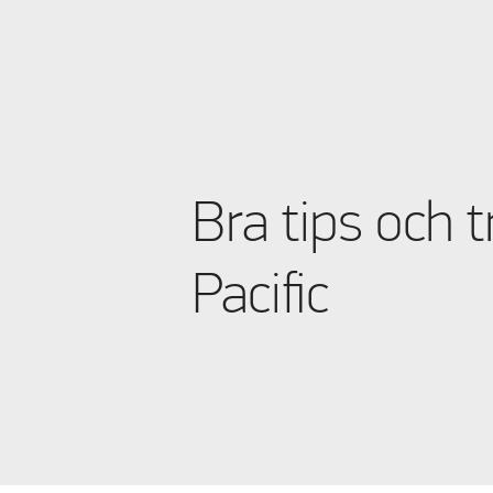
A 925
(2)
A 940
(2)
A 950
(2)
A 962
(2)
A 975
(2)
Bra tips och t
A 989
(2)
Pacific
A 1000
(2)
A 1015
(2)
A 1025
(2)
A 1050
(2)
A 1075
(2)