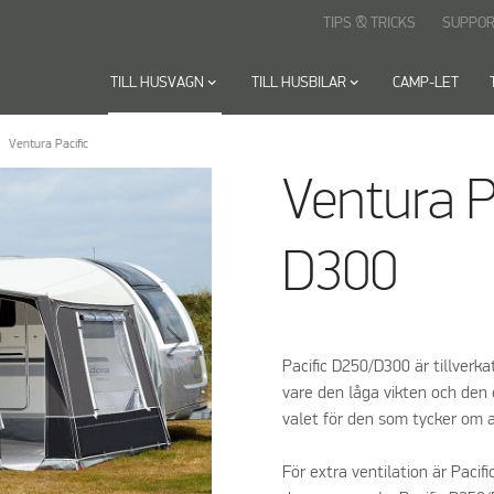
TIPS & TRICKS
SUPPOR
TILL HUSVAGN
keyboard_arrow_down
TILL HUSBILAR
keyboard_arrow_down
CAMP-LET
Ventura Pacific
Ventura P
D300
Pacific D250/D300 är tillverka
vare den låga vikten och den 
valet för den som tycker om 
För extra ventilation är Paci