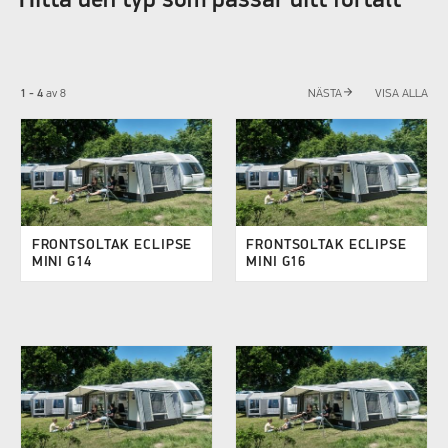
arrow_forward
1 - 4
av
8
NÄSTA
VISA ALLA
FRONTSOLTAK ECLIPSE
FRONTSOLTAK ECLIPSE
MINI G14
MINI G16