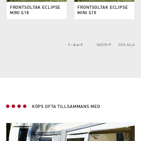
FRONTSOLTAK ECLIPSE
FRONTSOLTAK ECLIPSE
MINI G18
MINI G19
arrow_forward
1 - 4
av
8
NÄSTA
VISA ALLA
KÖPS OFTA TILLSAMMANS MED