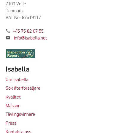
7100 Vejle
Denmark
VAT No: 87619117
phone
+45 75 82 07 55
mail
info@isabella.net
Isabella
Om Isabella
Sök återförsäljare
Kvalitet
M
ässor
Tävlingsvinnare
Press
Kontakta oss