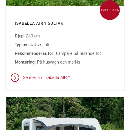
ISABELLA AIR
ISABELLA AIR Y SOLTAK
Djup:
240 cm
Typ av stativ:
Luft
Rekommenderas för:
Campare på resande fot
Montering:
På husvagn och markis
Se mer om Isabella AIR Y