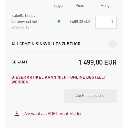
Lager
Preis
Menge
Isabella Buddy
Seitenwand Set
●
1.499,00
EUR
209000012
ALLGEMEIN SINNVOLLES ZUBEHÖR
1 499,00
EUR
GESAMT
DIESER ARTIKEL KANN NICHT ONLINE BESTELLT
WERDEN
Zur Händlersuche
vertical_align_bottom
Auswahl als PDF herunterladen