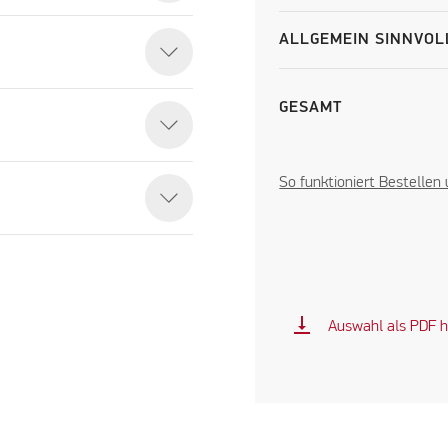
ALLGEMEIN SINNVOL
GESAMT
So funktioniert Bestellen
vertical_align_bottom
Auswahl als PDF h