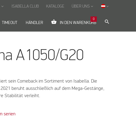
E
ISABELLA CLUB
KATALOGE
ÜBER UNS
keyboard_arrow_down
keyboard_arrow_down
keyboard_arrow_down
0
shopping_basket
search
TIMEOUT
HÄNDLER
IN DEN WARENKORB
na A1050/G20
iert sein Comeback im Sortiment von Isabella. Die
 2021 beruht ausschließlich auf dem Mega-Gestänge,
 Stabilität verleiht.
m serien