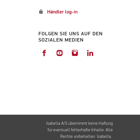
lock
Händler log-in
FOLGEN SIE UNS AUF DEN
SOZIALEN MEDIEN
Isabella A/S übernimmt keine Haftung
für eventuell fehlerhafte Inhalte. Alle
Rechte vorbehalten Isabella.