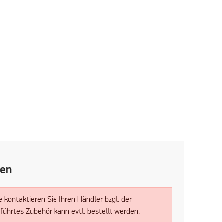
len
tte kontaktieren Sie Ihren Händler bzgl. der
eführtes Zubehör kann evtl. bestellt werden.