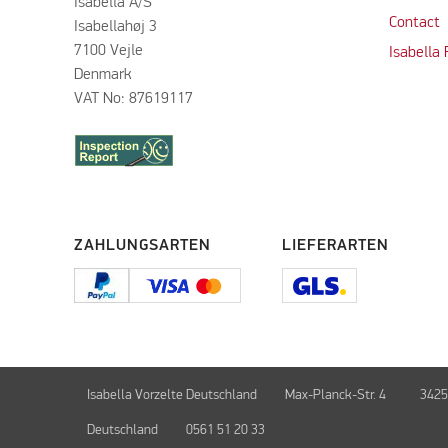
Isabella A/S
Contact
Isabellahøj 3
7100 Vejle
Isabella
Denmark
VAT No: 87619117
ZAHLUNGSARTEN
LIEFERARTEN
Isabella Vorzelte Deutschland
Max-Planck-Str. 4
3425
Deutschland
0561 51 20 33