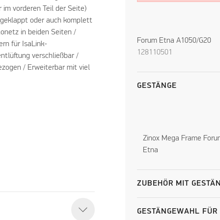
r im vorderen Teil der Seite)
bgeklappt oder auch komplett
netz in beiden Seiten /
Forum Etna A1050/G20
rn für IsaLink-
128110501
ntlüftung verschließbar /
zogen / Erweiterbar mit viel
GESTÄNGE
Zinox Mega Frame Foru
Etna
ZUBEHÖR MIT GEST
GESTÄNGEWAHL FÜR 