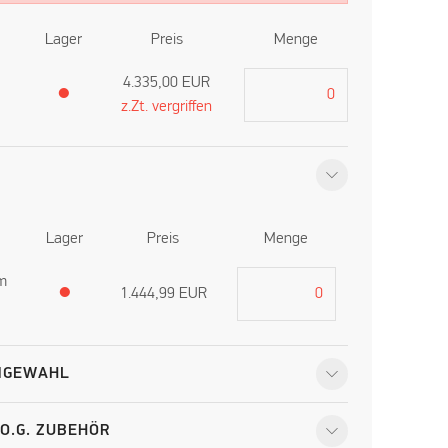
Lager
Preis
Menge
4.335,00
EUR
●
z.Zt. vergriffen
Lager
Preis
Menge
m
●
1.444,99
EUR
ÄNGEWAHL
O.G. ZUBEHÖR