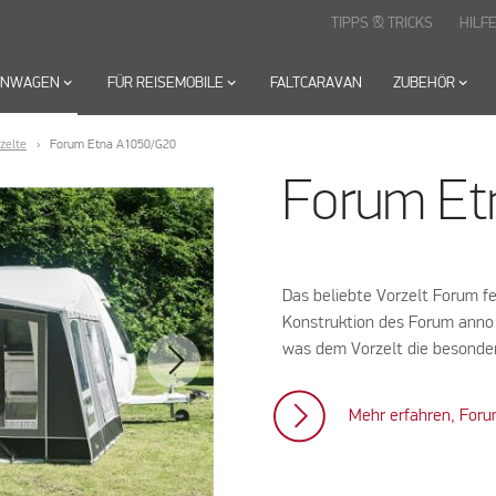
TIPPS & TRICKS
HILF
HNWAGEN
keyboard_arrow_down
FÜR REISEMOBILE
keyboard_arrow_down
FALTCARAVAN
ZUBEHÖR
keyboard_arrow_down
zelte
Forum Etna A1050/G20
Forum Et
Das beliebte Vorzelt Forum fe
Konstruktion des Forum anno
was dem Vorzelt die besondere
Mehr erfahren, Foru